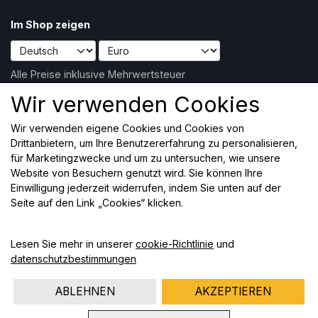
Im Shop zeigen
Alle Preise inklusive Mehrwertsteuer
Wir verwenden Cookies
Social Media
Wir verwenden eigene Cookies und Cookies von
Drittanbietern, um Ihre Benutzererfahrung zu personalisieren,
für Marketingzwecke und um zu untersuchen, wie unsere
Website von Besuchern genutzt wird. Sie können Ihre
Einwilligung jederzeit widerrufen, indem Sie unten auf der
Erhalten Sie unseren Newsletter per E-Mail
Seite auf den Link „Cookies“ klicken.
Register
Lesen Sie mehr in unserer
cookie-Richtlinie
und
(mehr Information)
datenschutzbestimmungen
ABLEHNEN
AKZEPTIEREN
Aufbauend auf
ideal.shop